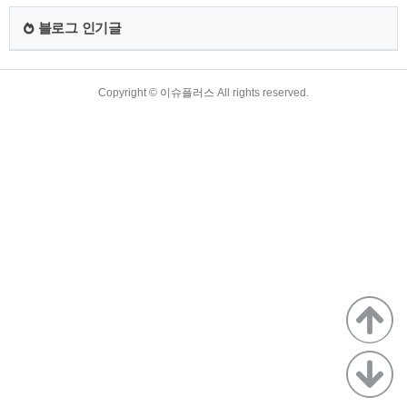
사용 4. 간편한 발급 5. 신청방법 1. 발급대상 확대 기초생활수
급자와 차상위계층 일부에게만 선착순으로 지원된 문화누리카
블로그 인기글
드가 6세 이상(2016년 12월 31일 이전 출생) 기초생활수급자와
차상위계층 모두에게 제공되어 연간 ..
TistoryWhaleSkin3.4
Copyright ©
이슈플러스
All rights reserved.