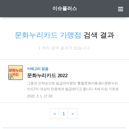
이슈플러스
문화누리카드 가맹점
검색 결과
1 개의 검색 결과가 있습니다.
카테고리 없음
문화누리카드 2022
그동안 선착순으로 발급되어왔던 '통합문화이용권(=문화누리
카드)'이 대상자 전원에게 발급된다고 합니다. 6세 이상 기초생
활수급자 또는 차상위계층이라면 누구나 문화생활비로 연간
2022. 2. 1. 17:30
10만원을 받을 수 있게 되었습니다! 전국 문화예술, 여행, 스포
츠 관련 가맹점에서 사용이 가능한 문화누리카드인데요, 스크
롤을 내려서 문화누리카드 사용이 가능한지 꼭 확인하셔서 혜
«
1
»
택을 놓치지 마세요! 필요한 홈페이지주소도 모두 연결해 두었
답니다. :) 1. 발급대상 확대 2. 사용 가능한 가맹점 ★ 3. 편리한