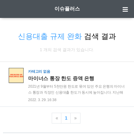
이슈플러스
신용대출 규제 완화
검색 결과
1 개의 검색 결과가 있습니다.
카테고리 없음
마이너스 통장 한도 증액 은행
2021년 9월부터 5천만원 한도로 묶여 있던 주요 은행의 마이너
스 통장과 직장인 신용대출 한도가 동시에 높아집니다. 지난해
시중 주요 은행들은 금융당국의 대출 규제 압박으로 대대적으
2022. 3. 29. 16:38
로 마이너스 대출을 줄였습니다. 하지만 대출 규제에 나선 은행
들이 전세자금 대출에 이어 마이너스통장 등의 신용대출을 풀
고 있습니다. 스크롤을 내려서 은행의 마이너스통장 한도 및 증
«
1
»
가액에 대해 알아보세요. 1. 마이너스 통장이란 2. 마이너스 통
장 은행별 한도 증액 3. 신규대출 비대면 신청 가능 4. 전세대출