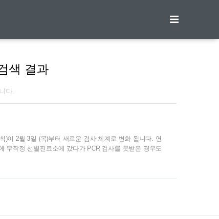
티스토리툴바
검색 결과
니다.
이 2월 3일 (목)부터 새로운 검사 체계로 변화 됩니다. 연
에 무작정 선별진료소에 갔다가 PCR 검사를 못받은 경우도
및 숙지하셔서 혼선을 줄이시길 바랍니다. I. 변화된 검사 대
만 3. 밀접첩촉자·수동감시자·해외입국자 4. 감염취약시설 선제검
등 지정 의료기관 2. 선별진료소 3. 방역패스 활용 *질병관리청
 60세 이상, 고위험군 - 증상 여부와 상관 없이 PCR 가능(본인