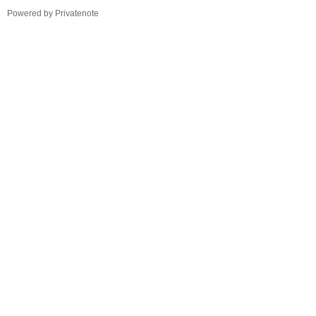
TistoryWhaleSkin3.4
Powered by Privatenote