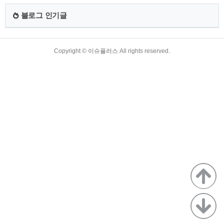
임대 보증금 지원한도 5. 특화형 전세임대 입주자 모집(3월) 1.
특화형 전세임대란 - 기존 전세임대 사업 보증금 95% 국비지원
블로그 인기글
에 더해 입주자 부담 주거비용(보증금 또는 월세)과 기관별 특화
서비스 추가 지원하는 ..
TistoryWhaleSkin3.4
Copyright ©
이슈플러스
All rights reserved.