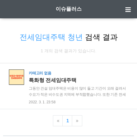
이슈플러스
전세임대주택 청년
검색 결과
1 개의 검색 결과가 있습니다.
카테고리 없음
특화형 전세임대주택
그동안 건설 임대주택은 비용이 많이 들고 기간이 오래 걸려서
수요가 적은 비수도권 지역에 부적합했습니다. 또한 기존 전세
임대 사업의 경우엔 선택권 없이 보증금만 지원을 받았었죠. 그
2022. 3. 1. 23:58
런데 특화형 전세임대는 월세나 보증금 중에 선택이 가능할 뿐
아니라 기관(지자체, 기업, 대학교)에 따라 추가로 붙는 혜택이
더 있습니다. 당장 3월부터 입주자 모집 예정이라고 하니 알아
«
1
»
보도록 하겠습니다! 1. 특화형 전세임대란 2. 특화형 전세임대주
택 지원 대상 3. 특화형 전세임대주택 거주기간 4. 특화형 전세