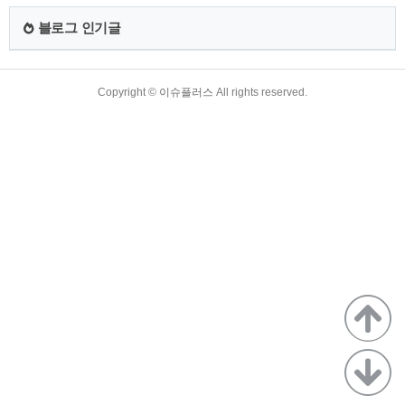
운영시간 연장 시범사업이란 3. 다함께 돌봄센터 운영시간 연장
시범사업 참여 센터 4. 다함께 돌봄센터 우선순위 기준 5. 다함
블로그 인기글
께 돌봄센터 양질의 돌봄서비스 제공 *보건복지부 공식 보도자
료(3.2자 배포) 1. 다함께 돌봄센..
TistoryWhaleSkin3.4
Copyright ©
이슈플러스
All rights reserved.