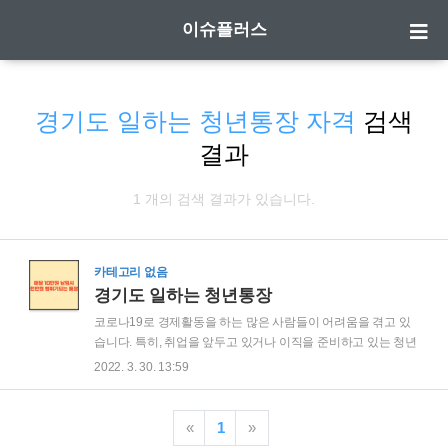
이슈플러스
경기도 일하는 청년통장 자격
검색
결과
1 개의 검색 결과가 있습니다.
카테고리 없음
경기도 일하는 청년통장
코로나19로 경제활동을 하는 많은 사람들이 어려움을 겪고 있
습니다. 특히, 취업을 앞두고 있거나 이직을 준비하고 있는 청년
들은 상황이 매우 좋지 않은 편이라고 합니다. 이에 따라 중앙정
2022. 3. 30. 13:59
부와 각 지자체는 청년층의 고용 안정과 소득 격차 해소를 위해
다양한 지원책을 내놓고 있습니다. 경기도가 청년들을 위한 지
원정책을 펴고 있는데, 오늘 살펴볼 '경기도 일하는 청년 통장'도
«
1
»
청년들의 근로의지를 고취시키기 위한 지원책 중에 하나라고