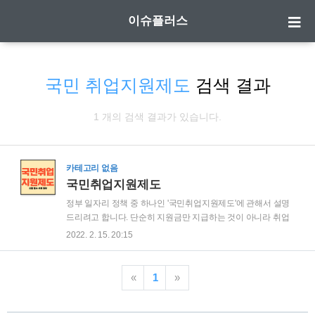
이슈플러스
국민 취업지원제도
검색 결과
1 개의 검색 결과가 있습니다.
카테고리 없음
국민취업지원제도
정부 일자리 정책 중 하나인 '국민취업지원제도'에 관해서 설명
드리려고 합니다. 단순히 지원금만 지급하는 것이 아니라 취업
을 한번도 시도해보지 않았더라도 이력서·면접 등 취업의 기초
2022. 2. 15. 20:15
적인 부분부터 다양한 프로그램 및 사후관리까지 알차게 구성
되어 있습니다. 취업취약계층(저소득층·경력단절여성·특수형
태근로종사자 등)은 누구나 취업지원서비스를 받을 수 있답니
«
1
»
다! 또한 저소득층에게는 구직활동을 전제로 소득지원도 강화
하고 취업성공패키지의 한계를 보완하는 정말 꼭 필요한 제도