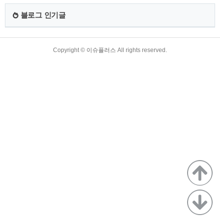
운전면허증으로 운전자 중 신청자에게 추가로 발급돼 현행 플
라스틱 운전면허와 동일한 법적 효력을 갖는다. 2. 모바일 운전
블로그 인기글
면허증은 공공·금융기관, 렌터카, 차량 공유업체, 공항, 병원, 편
의점, 주류점, 여객터미널, 숙..
TistoryWhaleSkin3.4
Copyright ©
이슈플러스
All rights reserved.