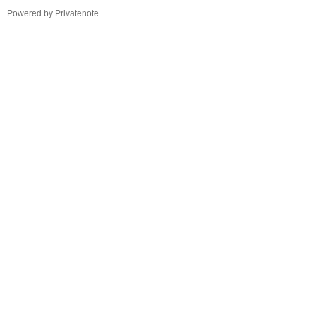
TistoryWhaleSkin3.4
Powered by Privatenote