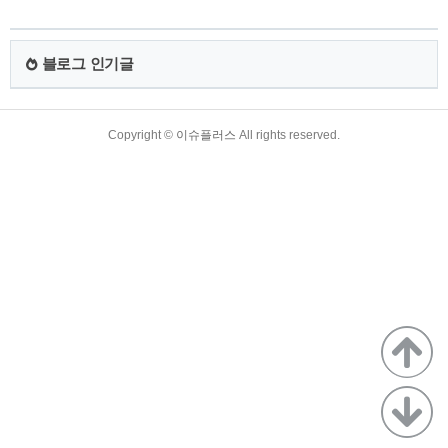
한 사항도 자세하게 나와있더라고요. 1. 접종완료자 2. 코로나
19 음성 확인자 3. 코로나19 확진 후 완치자 4. 예외 적용자 5.
접종증명·음성확인제 시설별 이용 가능 대상 *질병관리청 공식
블로그 인기글
지침 (2.10. 배포) 1. 접종완료자 1) 발급방법 ① 전자 증명서:
COOV·네이버·카카오..
TistoryWhaleSkin3.4
Copyright ©
이슈플러스
All rights reserved.