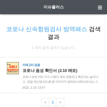
이슈플러스
코로나 신속항원검사 방역패스
검색
결과
1 개의 검색 결과가 있습니다.
카테고리 없음
코로나 음성 확인서 (2.10 배포)
코로나 관련 여러 가지 사항이 계속 변동되고 확진자는 늘어나
고.. 정말 정신없네요.@.@ 아직까지 방역패스(백신패스)는 그
대로 유지 중이라 발이 묶이신 분들도 많을 테고, 확진 후 완치
2022. 2. 10. 23:47
되신 분들이나 음성 확인이 필요하신 분들이 많으실 것 같아서
정리했답니다. 스크롤을 내리다보면 질병관리청 공식 지침 파
일도 넣어두었으니, 세부적인 사항을 확인하고 싶으신 분들은
«
1
»
파일을 다운로드하여서 체크하시면 될 것 같아요. 예외자에 대