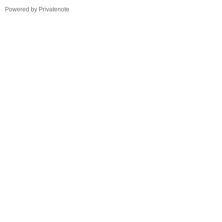
TistoryWhaleSkin3.4
Powered by Privatenote