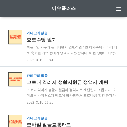
이슈플러스
카테고리 없음
효도수당 받기
최근 1인 가구가 늘어나면서 일반적인 4인 핵가족에서 마저 더
욱 축소된 가족 형태가 생겨나고 있습니다. 이런 상황이 지속되
면서 가족 구성원의 수는 줄어들고 조부모, 부모, 자녀 이렇게 3
2022. 3. 15. 19:41
세대 이상 함께 사는 경우는 거의 없습니다. 일부 자치단체에서
는 '효(孝)'를 장려하고 '효행 문화 발전'에 기여하기 위해 효도수
당을 지급하고 있습니다. 스크롤을 내려서 대가족이라면 놓치
카테고리 없음
지 말아야 할, 효도수당에 대해 알아보고 신청하세요. 1. 효도수
코로나 격리자 생활지원금 정액제 개편
당 장수수당이란 2. 효도수당 신청 대상자 3. 효도수당 지급 지
코로나 격리자 생활지원금이 정액제로 개편된다고 합니다. 오
역 4. 효도수당 지급금액 1. 효도수당 장수수당이란 효도수당이
미크론 바이러스가 빠르게 확산되면서 코로나19 확진 환자가
란 3~4대 이상의 직계존속과 직계비속이 같은 곳에 거주할 경
기하급수적으로 늘고 있는데요, 이로 인해 자가격리 및 가정치
2022. 3. 15. 16:25
우, 일정 금액을 지급하는 수당을 말합니다. 아름다운 전통문화
료를 받는 사람들이 늘어나고 있으며 정부가 지원하는 코로나
유산인 '효(孝)'를 장려하..
19 생활지원금은 빠르게 소진되고 있다고 합니다. 이에 따라 정
부는 예방접종을 하지 않은 동거인도 자가 격리하지 않도록 지
카테고리 없음
침을 변경했습니다. 새롭게 개편된 코로나19 격리자 생활지원
모바일 알뜰교통카드