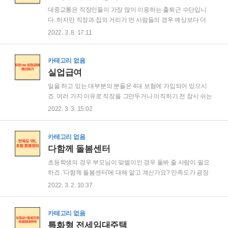
금에 대해 알아보겠습니다. 1. 코로나 격리자 생활지원금 개편
대중교통은 직장인들이 가장 많이 이용하는 출퇴근 수단입니
2. 코로나 격리자 생활지원금 정액제 전환 3. 코로나 격리자 생
다. 하지만 직장과 집의 거리가 먼 사람들의 경우 예상보다 더
활지원금 신청대상 4. 코로나 격리자 생활지원금 달라진 신청내
많은 돈이 교통비로 지출됩니다. 교통비는 매년 상승해 직장인
2022. 3. 8. 17:11
용 5. 코로나 격리자 생활지원금 신청방법 6. 코로나 격리자 생
들의 부담 역시 매해마다 커지고 있습니다. 1월 3일(월)부터 서
활지원금 유의사항 1. 코로나 격리자 생활지원금..
울에서 '알뜰교통카드 마일리지' 신규 가입이 가능해지면서 부
담이 다소 줄어들 전망입니다. 매일 대중교통을 이용하시는 분
카테고리 없음
들은 스크롤을 내려서 상황에 맞게 '모바일 알뜰교통카드'를 신
실업급여
청하여 혜택 누리시길 바랍니다. 1. 모바일 알뜰교통카드란 2.
일을 하고 있는 대부분의 분들은 4대 보험에 가입되어 있으시
모바일 알뜰교통카드 혜택 3. 모바일 알뜰교통카드 마일리지 적
죠. 여러 가지 이유로 직장을 그만두거나 이직하기 전 잠시 쉬는
립대상 지역 4. 모바일 알뜰교통카드 마일리지 지급방법 5. 모바
시간이 길어질 수 있는데요. 4대 보험에 가입된 경우라면 직장
2022. 3. 3. 15:02
일 알뜰교통카드 신청방법 6. 모바일 알뜰교통카드 신청서류 7.
을 그만두고 실업급여를 받을 수 있답니다. 실업급여는 사람마
모바일 알뜰교통카드 사용방법 1. 모바..
다 다르게 지급받기 때문에 본인이 직접 해당 항목에 내용을 넣
고 계산해 보셔야 합니다. 그럼 지금부터 실업급여 모의계산하
카테고리 없음
는 방법에 대해 알아보도록 하겠습니다. 1. 실업급여란 2. 실업
다함께 돌봄센터
급여 지급대상 3. 실업급여 수급기간 4. 실업급여 모의계산 5.
초등학생의 경우 부모님이 맞벌이인 경우 돌봐 줄 사람이 필요
실업급여 신청방법 1. 실업급여란 실업급여는 기존에 다니던 회
하죠. '다함께 돌봄센터'에 대해 알고 계신가요? 만족도가 굉장
사를 퇴사하고 재취업에 성공할 수 있도록 도와주는 정부 지원
히 높은 돌봄 서비스를 제공하는 제도인데요, 평소 운영하던 시
2022. 3. 2. 10:37
금입니다. 2019년 2월부터는 퇴직 후 1년이 지나면 실업급여가
간에서 아침 저녁 각 2시간씩 연장하여 운영한다고 합니다. 평
지급되지 않기 때문에 즉시 신청해..
소 이런 사업들은 소득 등으로 신청대상을 정하지만, 다 함께 돌
봄센터의 경우 소득과 상관없이 신청이 가능하다고 합니다. 그
카테고리 없음
럼, 다함께 돌봄센터와 운영시간 연장 시범사업에 대해서 알아
특화형 전세임대주택